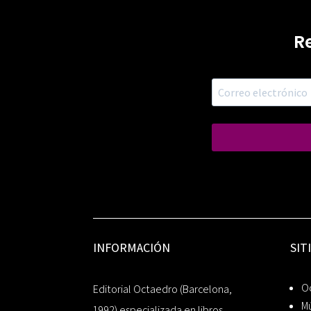
R
INFORMACIÓN
SIT
Oc
Editorial Octaedro (Barcelona,
Mú
1992) especializada en libros