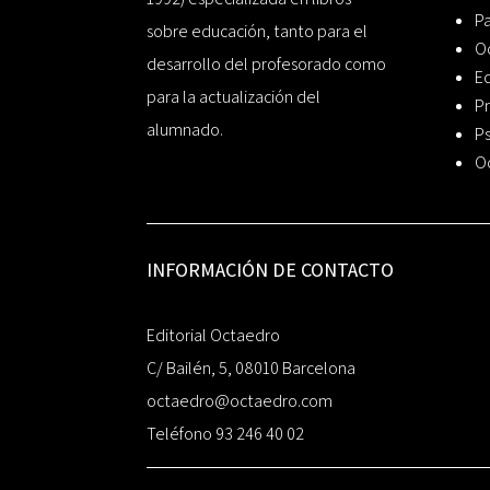
P
sobre educación, tanto para el
O
desarrollo del profesorado como
Ed
para la actualización del
Pr
alumnado.
Ps
O
INFORMACIÓN DE CONTACTO
Editorial Octaedro
C/ Bailén, 5, 08010 Barcelona
octaedro@octaedro.com
Teléfono 93 246 40 02