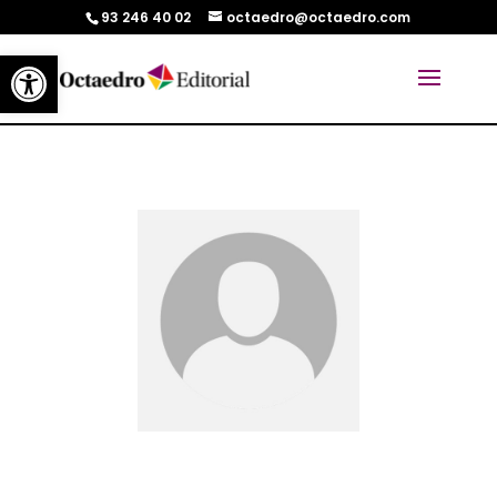
93 246 40 02
octaedro@octaedro.com
Abrir barra de herramientas