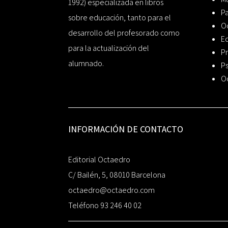
1992) especializada en libros
P
sobre educación, tanto para el
O
desarrollo del profesorado como
Ed
para la actualización del
Pr
alumnado.
Ps
O
INFORMACIÓN DE CONTACTO
Editorial Octaedro
C/ Bailén, 5, 08010 Barcelona
octaedro@octaedro.com
Teléfono 93 246 40 02