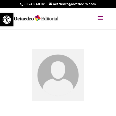
93 246 40 02
octaedro@octaedro.com
Abrir barra de herramientas