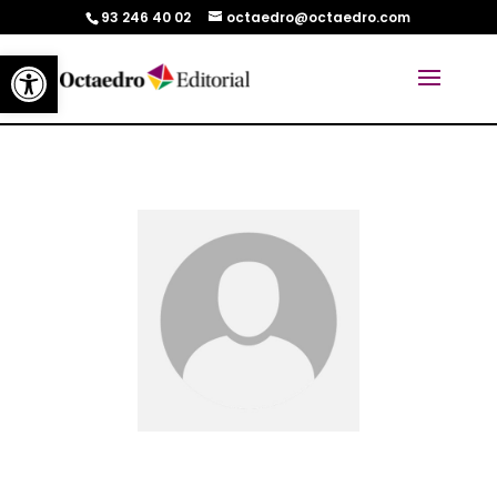
93 246 40 02
octaedro@octaedro.com
Abrir barra de herramientas