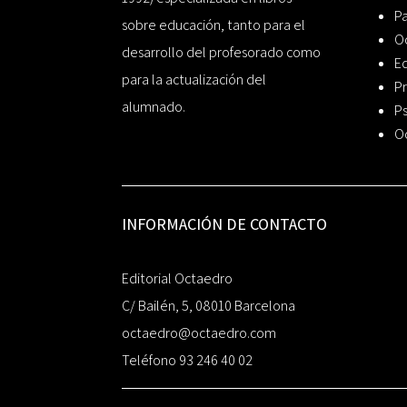
P
sobre educación, tanto para el
O
desarrollo del profesorado como
Ed
para la actualización del
Pr
alumnado.
Ps
O
INFORMACIÓN DE CONTACTO
Editorial Octaedro
C/ Bailén, 5, 08010 Barcelona
octaedro@octaedro.com
Teléfono 93 246 40 02