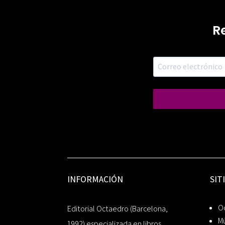
R
INFORMACIÓN
SIT
Oc
Editorial Octaedro (Barcelona,
Mú
1992) especializada en libros