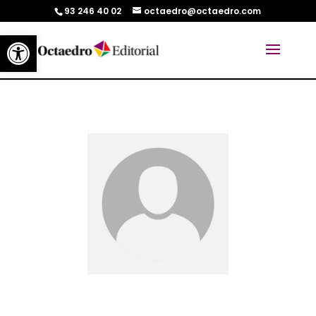
93 246 40 02
octaedro@octaedro.com
Abrir barra de herramientas