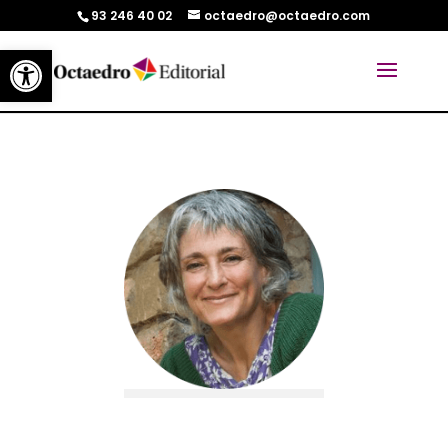
93 246 40 02
octaedro@octaedro.com
Abrir barra de herramientas