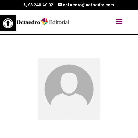
93 246 40 02
octaedro@octaedro.com
Abrir barra de herramientas