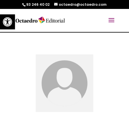
93 246 40 02
octaedro@octaedro.com
Abrir barra de herramientas