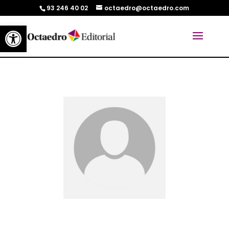
93 246 40 02
octaedro@octaedro.com
Abrir barra de herramientas