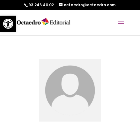
93 246 40 02
octaedro@octaedro.com
Abrir barra de herramientas