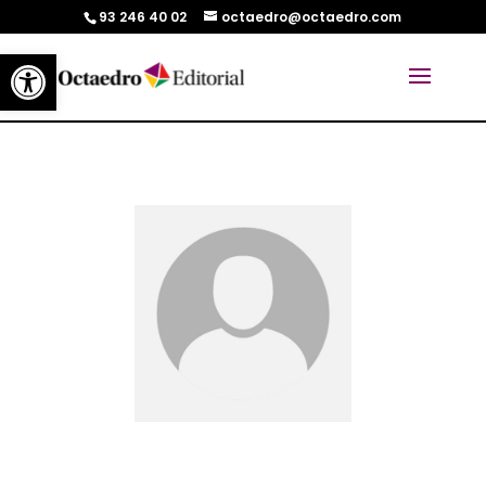
93 246 40 02
octaedro@octaedro.com
Abrir barra de herramientas