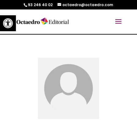
93 246 40 02
octaedro@octaedro.com
Abrir barra de herramientas