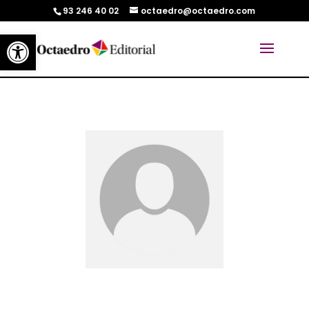
93 246 40 02
octaedro@octaedro.com
Abrir barra de herramientas