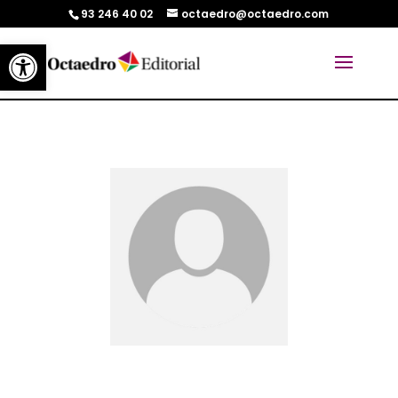
93 246 40 02
octaedro@octaedro.com
Abrir barra de herramientas