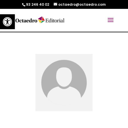
93 246 40 02
octaedro@octaedro.com
Abrir barra de herramientas