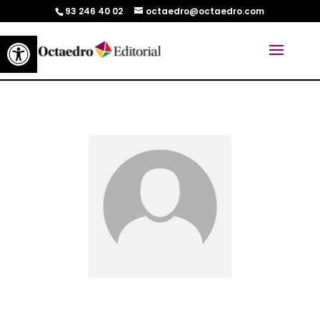
93 246 40 02
octaedro@octaedro.com
Abrir barra de herramientas