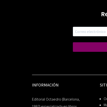
R
INFORMACIÓN
SIT
Oc
Editorial Octaedro (Barcelona,
Mú
1992) especializada en libros