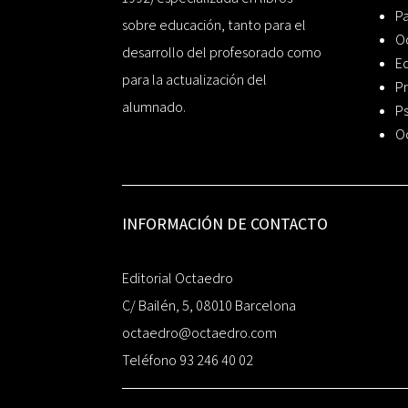
P
sobre educación, tanto para el
O
desarrollo del profesorado como
Ed
para la actualización del
Pr
alumnado.
Ps
O
INFORMACIÓN DE CONTACTO
Editorial Octaedro
C/ Bailén, 5, 08010 Barcelona
octaedro@octaedro.com
Teléfono 93 246 40 02