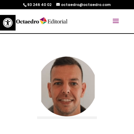
93 246 40 02
octaedro@octaedro.com
Abrir barra de herramientas