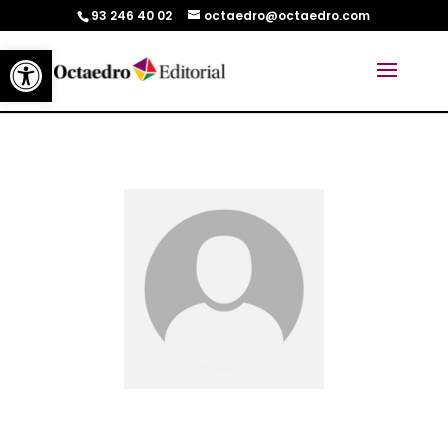
93 246 40 02
octaedro@octaedro.com
Abrir barra de herramientas