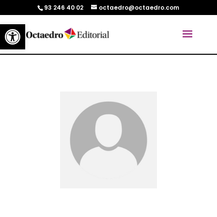
93 246 40 02
octaedro@octaedro.com
Abrir barra de herramientas