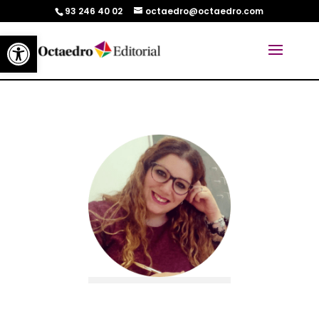
93 246 40 02
octaedro@octaedro.com
Abrir barra de herramientas