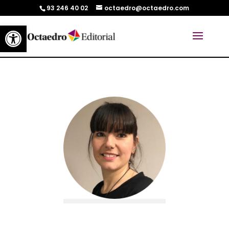
93 246 40 02
octaedro@octaedro.com
Abrir barra de herramientas