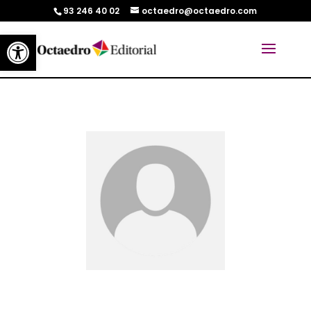
93 246 40 02
octaedro@octaedro.com
Abrir barra de herramientas