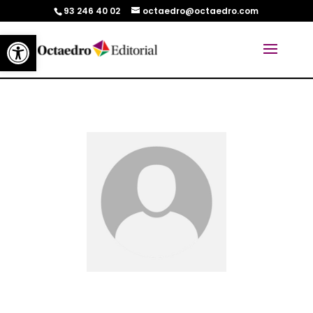
93 246 40 02
octaedro@octaedro.com
Abrir barra de herramientas