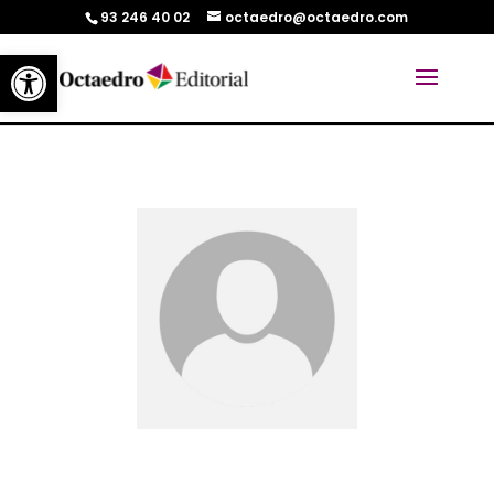
93 246 40 02
octaedro@octaedro.com
Abrir barra de herramientas