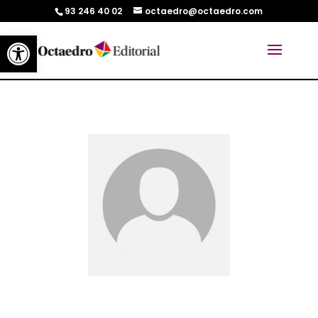
93 246 40 02
octaedro@octaedro.com
Abrir barra de herramientas