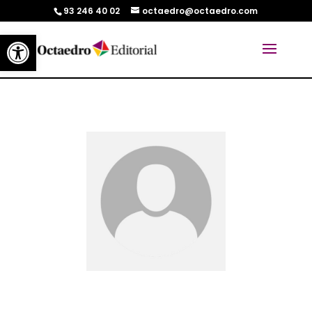
93 246 40 02
octaedro@octaedro.com
Abrir barra de herramientas