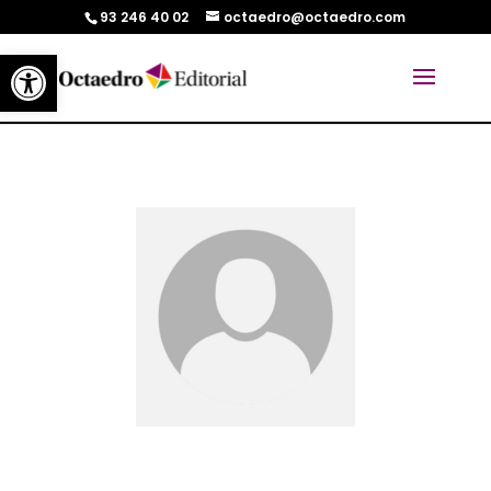
93 246 40 02
octaedro@octaedro.com
Abrir barra de herramientas