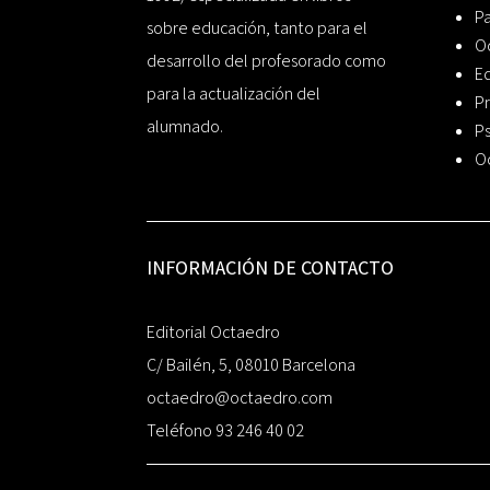
P
sobre educación, tanto para el
O
desarrollo del profesorado como
Ed
para la actualización del
Pr
alumnado.
Ps
O
INFORMACIÓN DE CONTACTO
Editorial Octaedro
C/ Bailén, 5, 08010 Barcelona
octaedro@octaedro.com
Teléfono 93 246 40 02