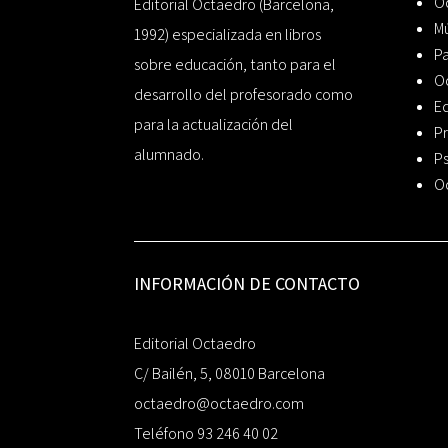
Oc
Editorial Octaedro (Barcelona,
Mú
1992) especializada en libros
P
sobre educación, tanto para el
O
desarrollo del profesorado como
Ed
para la actualización del
Pr
alumnado.
Ps
O
INFORMACIÓN DE CONTACTO
Editorial Octaedro
C/ Bailén, 5, 08010 Barcelona
octaedro@octaedro.com
Teléfono 93 246 40 02