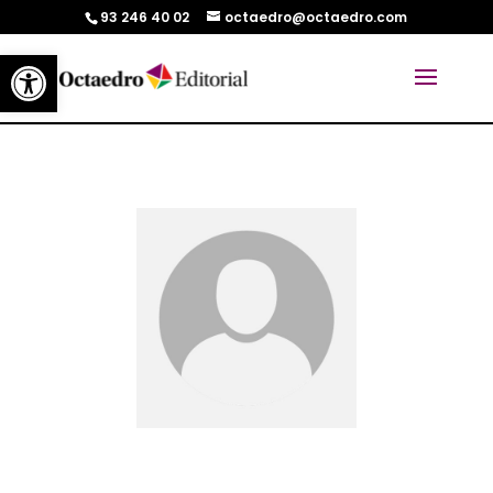
93 246 40 02
octaedro@octaedro.com
Abrir barra de herramientas