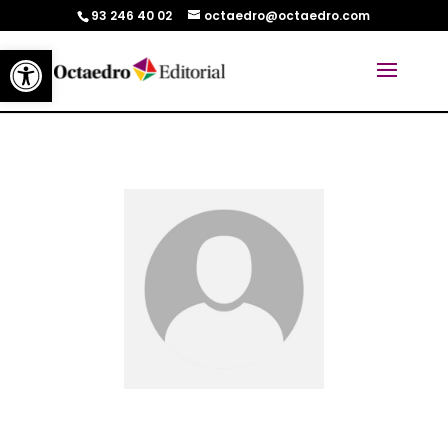
93 246 40 02
octaedro@octaedro.com
Abrir barra de herramientas