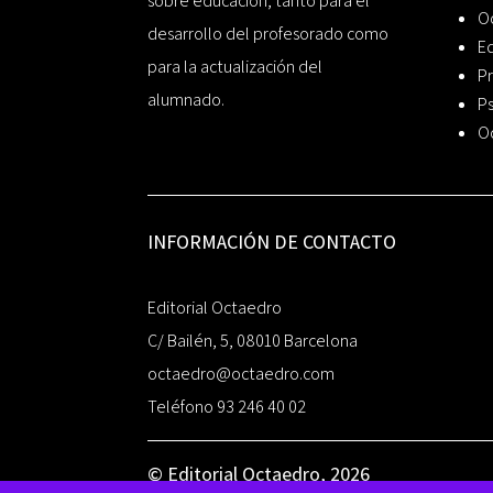
sobre educación, tanto para el
O
desarrollo del profesorado como
Ed
para la actualización del
Pr
alumnado.
Ps
O
INFORMACIÓN DE CONTACTO
Editorial Octaedro
C/ Bailén, 5, 08010 Barcelona
octaedro@octaedro.com
Teléfono 93 246 40 02
© Editorial Octaedro, 2026