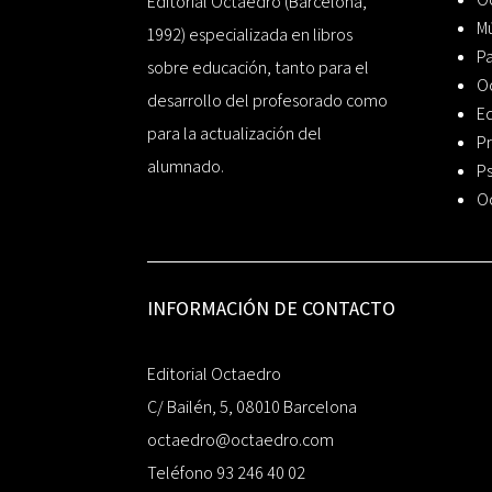
Editorial Octaedro (Barcelona,
Mú
1992) especializada en libros
P
sobre educación, tanto para el
O
desarrollo del profesorado como
Ed
para la actualización del
Pr
alumnado.
Ps
O
INFORMACIÓN DE CONTACTO
Editorial Octaedro
C/ Bailén, 5, 08010 Barcelona
octaedro@octaedro.com
Teléfono 93 246 40 02