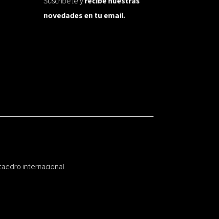
Suscríbete y
recibe nuestras
novedades en tu email.
taedro internacional