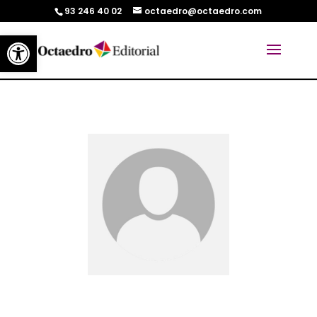
93 246 40 02
octaedro@octaedro.com
Abrir barra de herramientas