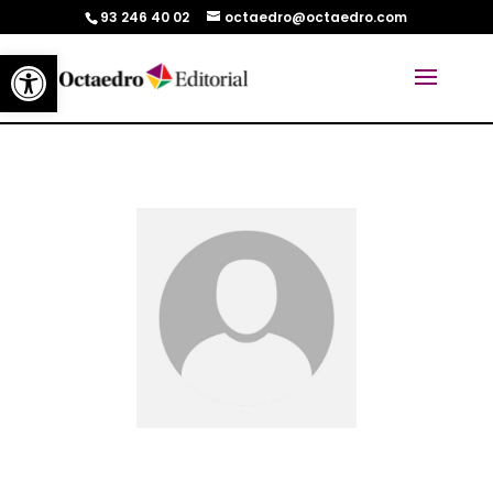
93 246 40 02
octaedro@octaedro.com
Abrir barra de herramientas