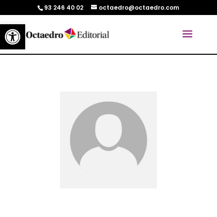
93 246 40 02
octaedro@octaedro.com
Abrir barra de herramientas