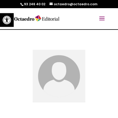
93 246 40 02
octaedro@octaedro.com
Abrir barra de herramientas