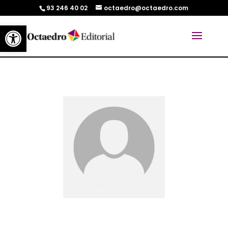
93 246 40 02
octaedro@octaedro.com
Abrir barra de herramientas