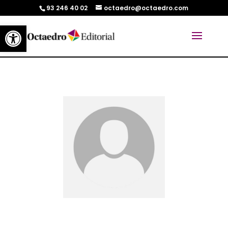
93 246 40 02
octaedro@octaedro.com
Abrir barra de herramientas