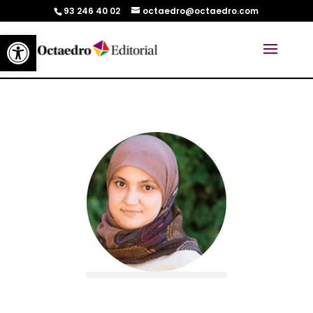
93 246 40 02
octaedro@octaedro.com
Abrir barra de herramientas