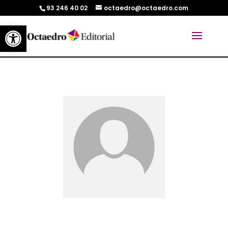
93 246 40 02
octaedro@octaedro.com
Abrir barra de herramientas