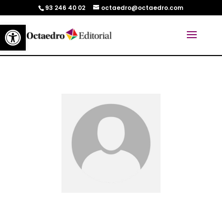
93 246 40 02
octaedro@octaedro.com
Abrir barra de herramientas