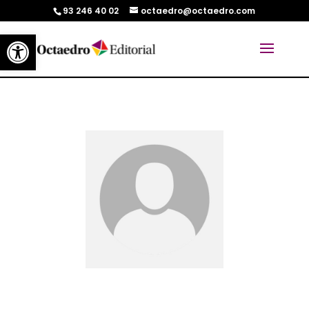
93 246 40 02
octaedro@octaedro.com
Abrir barra de herramientas