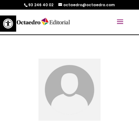
93 246 40 02
octaedro@octaedro.com
Abrir barra de herramientas