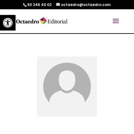
93 246 40 02
octaedro@octaedro.com
Abrir barra de herramientas