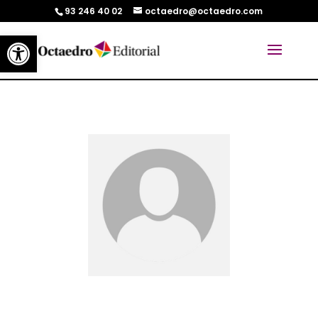
93 246 40 02
octaedro@octaedro.com
Abrir barra de herramientas