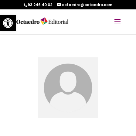
93 246 40 02
octaedro@octaedro.com
Abrir barra de herramientas